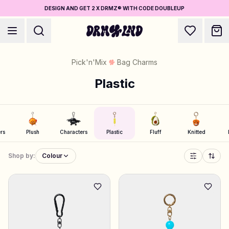
DESIGN AND GET 2 X DRMZ® WITH CODE DOUBLEUP
Pick'n'Mix
Bag Charms
Plastic
Accessory Builders
Phone cases, bags, laptops & more
ers
Plush
Characters
Plastic
Fluff
Knitted
Shop by:
Colour
Shop DRMZ®
Pick and mix – hundreds of unique stick-ons
Jewelry Builders
Necklaces, bracelets, bag chains & more