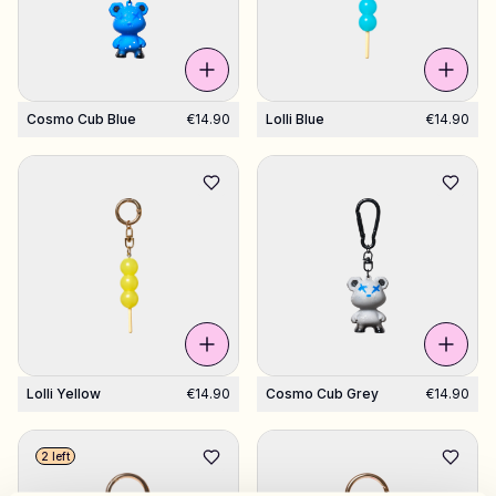
Shop Charms
Hundreds of pendants. Find your favorites.
Cosmo Cub Blue
€14.90
Lolli Blue
€14.90
All products
Gifts
Limited Editions
Support
More
Lolli Yellow
€14.90
Cosmo Cub Grey
€14.90
2 left
My designs
Wishlist
My orders