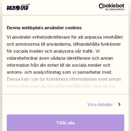
Denna webbplats använder cookies
Vi använder enhetsidentifierare för att anpassa innehållet
och annonserna till användarna, tillhandahålla funktioner
Astronaut
€14.90
Milkshake
€14.90
för sociala medier och analysera vår trafik. Vi
vidarebefordrar även sådana identifierare och annan
information från din enhet till de sociala medier och
annons- och analysföretag som vi samarbetar med.
Dessa kan i sin tur kombinera informationen med annan
information som du har tillhandahållit eller som de har
samlat in när du har använt deras tjänster.
Visa detaljer
Grape Pink
€14.90
Grape Purple
€14.90
Tillåt alla