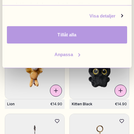
samlat in när du har använt deras tjänster.
Visa detaljer
Toast
€14.90
Blue Elephant
€14.90
Tillåt alla
7 left
Anpassa
Lion
€14.90
Kitten Black
€14.90