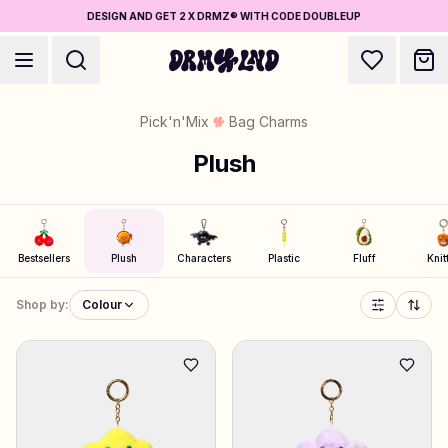
DESIGN AND GET 2 X DRMZ® WITH CODE DOUBLEUP
Pick'n'Mix
Bag Charms
Plush
Accessory Builders
Phone cases, bags, laptops & more
Bestsellers
Plush
Characters
Plastic
Fluff
Knit
Shop by:
Colour
Shop DRMZ®
Pick and mix – hundreds of unique stick-ons
Jewelry Builders
Necklaces, bracelets, bag chains & more