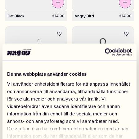
Cat Black
€14.90
Angry Bird
€14.90
Denna webbplats använder cookies
Vi använder enhetsidentifierare för att anpassa innehållet
och annonserna till användarna, tillhandahålla funktioner
Bat White
€14.90
Bat Black
€14.90
för sociala medier och analysera vår trafik. Vi
vidarebefordrar även sådana identifierare och annan
information från din enhet till de sociala medier och
annons- och analysföretag som vi samarbetar med.
Dessa kan i sin tur kombinera informationen med annan
information som du har tillhandahållit eller som de har