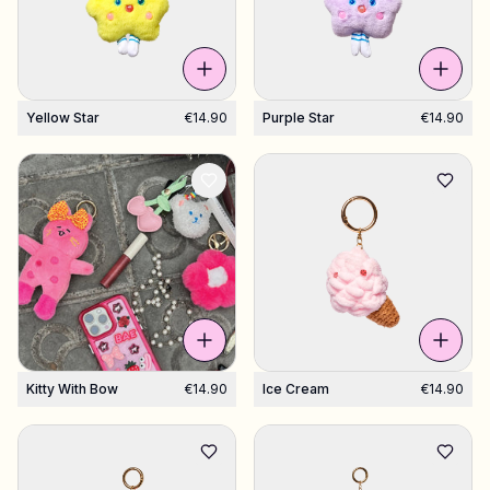
Shop Charms
Hundreds of pendants. Find your favorites.
Yellow Star
€14.90
Purple Star
€14.90
All products
Gifts
Limited Editions
Support
More
Kitty With Bow
€14.90
Ice Cream
€14.90
My designs
Wishlist
My orders