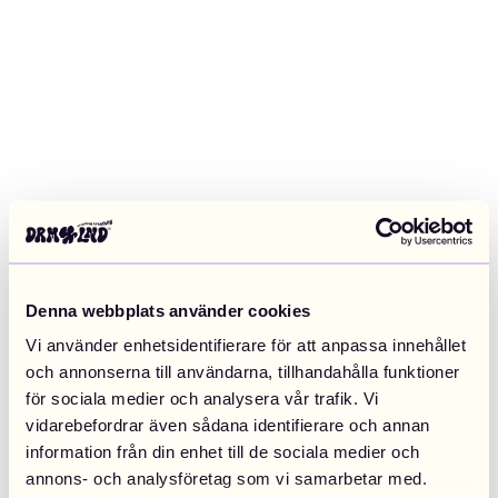
Denna webbplats använder cookies
Vi använder enhetsidentifierare för att anpassa innehållet
och annonserna till användarna, tillhandahålla funktioner
för sociala medier och analysera vår trafik. Vi
vidarebefordrar även sådana identifierare och annan
information från din enhet till de sociala medier och
Application error: a client-side exception has occurred (see the
annons- och analysföretag som vi samarbetar med.