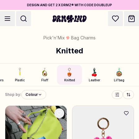
DESIGN AND GET 2 X DRMZ® WITH CODE DOUBLEUP
Pick'n'Mix
Bag Charms
Knitted
Accessory Builders
Phone cases, bags, laptops & more
ers
Plastic
Fluff
Knitted
Leather
Lil'bag
Shop by:
Colour
Shop DRMZ®
Pick and mix – hundreds of unique stick-ons
Jewelry Builders
Necklaces, bracelets, bag chains & more