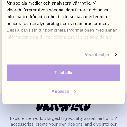
för sociala medier och analysera vår trafik. Vi
vidarebefordrar även sådana identifierare och annan
information från din enhet till de sociala medier och
annons- och analysföretag som vi samarbetar med.
Dessa kan i sin tur kombinera informationen med annan
information som du har tillhandahållit eller som de har
samlat in när du har använt deras tjänster.
Knitted Black Cat
€14.90
Knitted Tiger
€14.90
Visa detaljer
Tillåt alla
Anpassa
Explore the world’s largest high-quality assortment of DIY
accessories, create your own designs, and dive into our