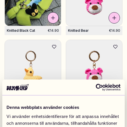
Shop Charms
Hundreds of pendants. Find your favorites.
Knitted Black Cat
€14.90
Knitted Bear
€14.90
All products
Gifts
Limited Editions
Support
More
Duck
€14.90
Knitted Bear
€14.90
Denna webbplats använder cookies
Vi använder enhetsidentifierare för att anpassa innehållet
och annonserna till användarna, tillhandahålla funktioner
My designs
Wishlist
My orders