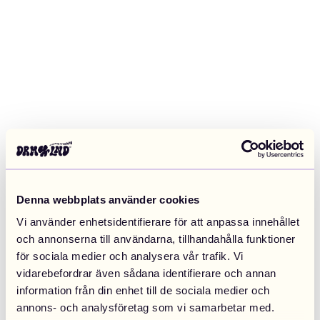
Denna webbplats använder cookies
Vi använder enhetsidentifierare för att anpassa innehållet
och annonserna till användarna, tillhandahålla funktioner
för sociala medier och analysera vår trafik. Vi
vidarebefordrar även sådana identifierare och annan
information från din enhet till de sociala medier och
Application error: a client-side exception has occurred (see the
annons- och analysföretag som vi samarbetar med.