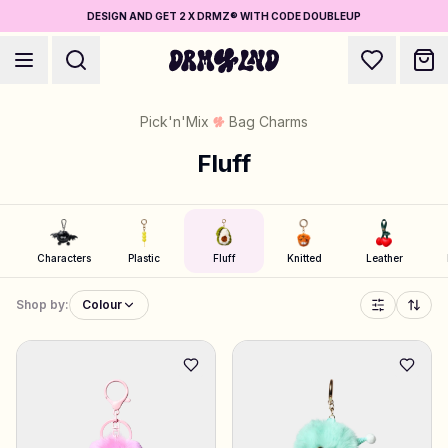
DESIGN AND GET 2 X DRMZ® WITH CODE DOUBLEUP
Pick'n'Mix
Bag Charms
Fluff
Accessory Builders
Phone cases, bags, laptops & more
Characters
Plastic
Fluff
Knitted
Leather
Shop by:
Colour
Shop DRMZ®
Pick and mix – hundreds of unique stick-ons
Jewelry Builders
Necklaces, bracelets, bag chains & more