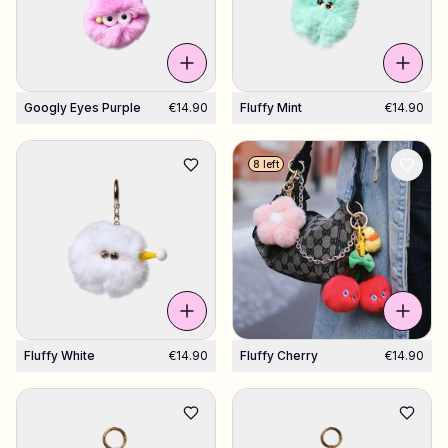
Shop Charms
Hundreds of pendants. Find your favorites.
Googly Eyes Purple
€14.90
Fluffy Mint
€14.90
All products
8 left
Gifts
Limited Editions
Support
More
Fluffy White
€14.90
Fluffy Cherry
€14.90
My designs
Wishlist
My orders