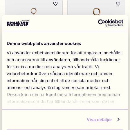
Denna webbplats använder cookies
Vi använder enhetsidentifierare för att anpassa innehållet
och annonserna till användarna, tillhandahålla funktioner
Broken Heart Kitty
€14.90
Flower Blue
€14.90
Black
för sociala medier och analysera vår trafik. Vi
vidarebefordrar även sådana identifierare och annan
information från din enhet till de sociala medier och
annons- och analysföretag som vi samarbetar med.
Dessa kan i sin tur kombinera informationen med annan
information som du har tillhandahållit eller som de har
samlat in när du har använt deras tjänster.
Visa detaljer