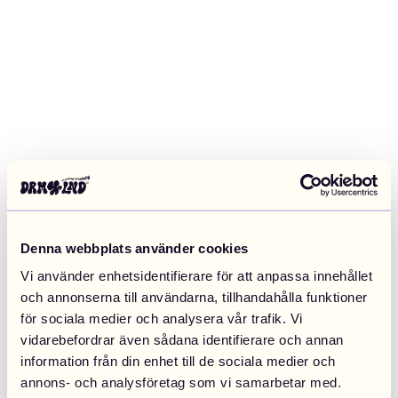
Denna webbplats använder cookies
Vi använder enhetsidentifierare för att anpassa innehållet
och annonserna till användarna, tillhandahålla funktioner
för sociala medier och analysera vår trafik. Vi
vidarebefordrar även sådana identifierare och annan
information från din enhet till de sociala medier och
Application error: a client-side exception has occurred (see the
annons- och analysföretag som vi samarbetar med.