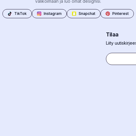
valikoimaan ja luo omat designisi.
TikTok
Instagram
Snapchat
Pinterest
Tilaa
Liity uutiskirj