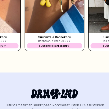
akoru
Suunnittele Rannekoru
Suun
,00 €
Rannekoru alkaen
20,00 €
Bag c
oru
Suunnittele Rannekoru
Suun
Tutustu maailman suurimpaan korkealaatuisten DIY-asusteiden