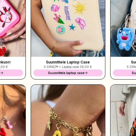
nkuori
Suunnittele Laptop Case
Su
,00 €
5 DRMZ® + Laptop case
39,00 €
5 DR
i
Suunnittele laptop case
Su