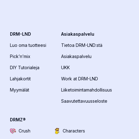
DRM-LND
Asiakaspalvelu
Luo oma tuotteesi
Tietoa DRM-LND:stä
Pick’n’mix
Asiakaspalvelu
DIY Tutorialeja
UKK
Lahjakortit
Work at DRM-LND
Myymälät
Liiketoimintamahdollisuus
Saavutettavuusseloste
DRMZ®
Crush
Characters