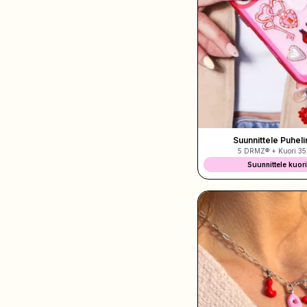
Osta Charms
Tonneittain riipuksia. Löydä suosikkisi.
Kaikki tuotteet
Lahjat
Suunnittele Puheli
5 DRMZ® + Kuori
35
Limited Editions
Suunnittele kuor
Asiakaspalvelu
Lisää
Omat
Toivelista
Omat tilaukset