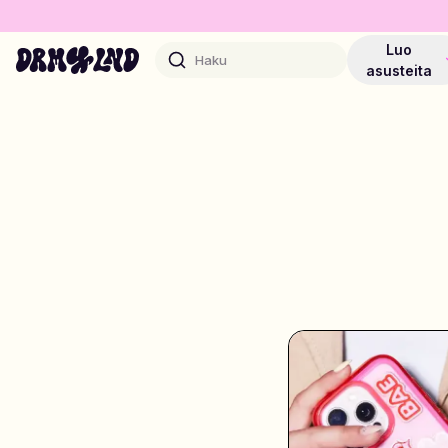
Luo
Haku
asusteita
Luo Asusteet
Puhelinkuoret, laukut, laptopit & muuta
Osta DRMZ®
Valitse ja yhdistele – satoja uniikkeja stick-ons
Suunnittele Koruja
Kaulakorut, rannekorut, bag chains & muuta