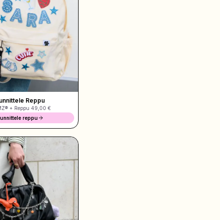
unnittele Reppu
MZ® + Reppu
49,00 €
unnittele reppu