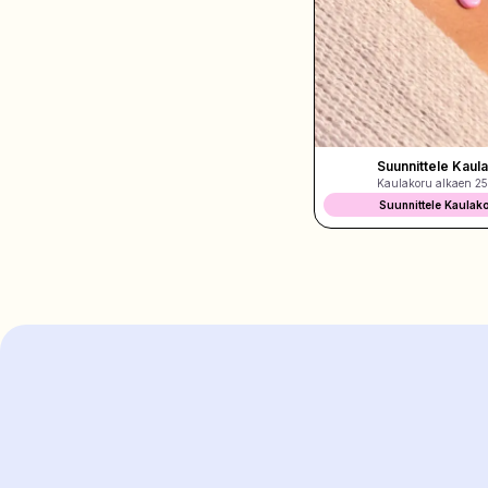
suunnitelmat
Suunnittele Kaul
Kaulakoru alkaen
25
Suunnittele Kaulak