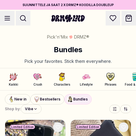
SUUNNITTELE JA SAAT 2 X DRMZ® KOODILLA DOUBLEUP
Pick'n'Mix
DRMZ®
Bundles
Pick your favorites. Stick them everywhere.
Luo Asusteet
Puhelinkuoret, laukut, laptopit & muuta
Kaikki
Crush
Characters
Lifestyle
Phrases
Food &
Osta DRMZ®
New in
Bestsellers
Bundles
Valitse ja yhdistele – satoja uniikkeja stick-ons
Shop by:
Vibe
Suunnittele Koruja
Limited Edition
Limited Edition
Kaulakorut, rannekorut, bag chains & muuta