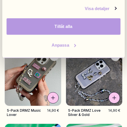
Visa detaljer
Tillåt alla
5-Pack DRMZ
14,90 €
5-Pack DRMZ
14,90 €
Summer Dream
Weekend Vibe
Anpassa
8 kpl jäljellä
5-Pack DRMZ Music
14,90 €
5-Pack DRMZ Love
14,90 €
Lover
Silver & Gold