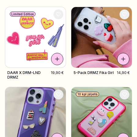
suunnitelmat
Limited Edition
DAAR X DRM-LND
19,90 €
5-Pack DRMZ Fika Girl
14,90 €
DRMZ
10 kpl jäljellä