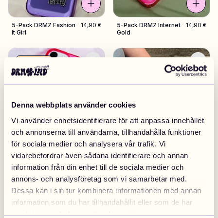
5-Pack DRMZ Fashion
14,90 €
5-Pack DRMZ Internet
14,90 €
It Girl
Gold
10 kpl jäljellä
Denna webbplats använder cookies
Vi använder enhetsidentifierare för att anpassa innehållet
och annonserna till användarna, tillhandahålla funktioner
för sociala medier och analysera vår trafik. Vi
5-Pack DRMZ Party
14,90 €
5-Pack DRMZ
14,90 €
vidarebefordrar även sådana identifierare och annan
Queen
Western Chic
information från din enhet till de sociala medier och
annons- och analysföretag som vi samarbetar med.
10 kpl jäljellä
Dessa kan i sin tur kombinera informationen med annan
information som du har tillhandahållit eller som de har
samlat in när du har använt deras tjänster.