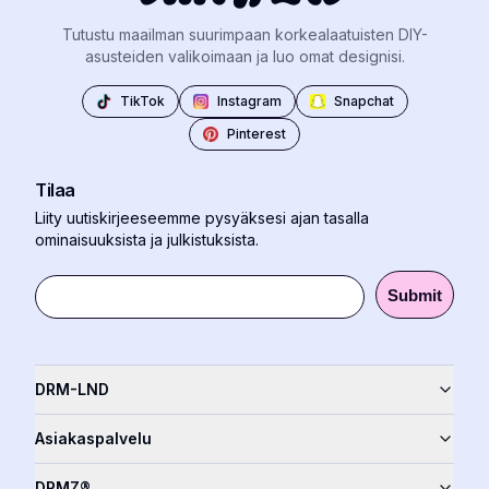
Tutustu maailman suurimpaan korkealaatuisten DIY-
asusteiden valikoimaan ja luo omat designisi.
TikTok
Instagram
Snapchat
Pinterest
Tilaa
Liity uutiskirjeeseemme pysyäksesi ajan tasalla
ominaisuuksista ja julkistuksista.
Submit
DRM-LND
Asiakaspalvelu
DRMZ®