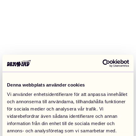
Denna webbplats använder cookies
Vi använder enhetsidentifierare för att anpassa innehållet
och annonserna till användarna, tillhandahålla funktioner
för sociala medier och analysera vår trafik. Vi
vidarebefordrar även sådana identifierare och annan
information från din enhet till de sociala medier och
Application error: a client-side exception has occurred (see the
annons- och analysföretag som vi samarbetar med.