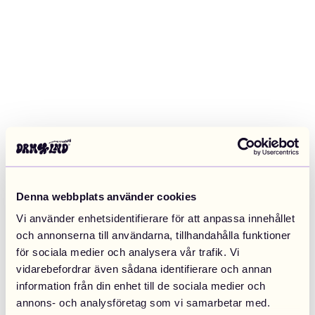
Denna webbplats använder cookies
Vi använder enhetsidentifierare för att anpassa innehållet
och annonserna till användarna, tillhandahålla funktioner
för sociala medier och analysera vår trafik. Vi
vidarebefordrar även sådana identifierare och annan
information från din enhet till de sociala medier och
Application error: a client-side exception has occurred (see the
annons- och analysföretag som vi samarbetar med.