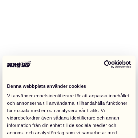
Denna webbplats använder cookies
Vi använder enhetsidentifierare för att anpassa innehållet
och annonserna till användarna, tillhandahålla funktioner
för sociala medier och analysera vår trafik. Vi
vidarebefordrar även sådana identifierare och annan
information från din enhet till de sociala medier och
Application error: a client-side exception has occurred (see the
annons- och analysföretag som vi samarbetar med.