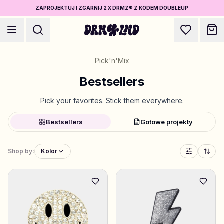
ZAPROJEKTUJ I ZGARNIJ 2 X DRMZ® Z KODEM DOUBLEUP
Pick'n'Mix
Bestsellers
Pick your favorites. Stick them everywhere.
Zaprojektuj Akcesoria
Bestsellers
Gotowe projekty
Etui na telefon, torby, laptopy & więcej
Shop by:
Kolor
Kup DRMZ®
Wybierz i łącz – setki unikalnych stick-ons
5 sztuk za 79 PLN
Projektuj Biżuterię
Naszyjniki, bransoletki, bag chains & więcej