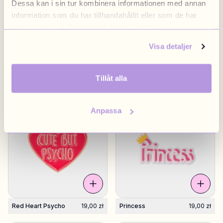
Dessa kan i sin tur kombinera informationen med annan
information som du har tillhandahållit eller som de har
samlat in när du har använt deras tjänster.
Visa detaljer
Tillåt alla
Limited Edition
19,00 zł
RhineStone Skull
19,00 zł
Anpassa
Red Heart Psycho
19,00 zł
Princess
19,00 zł