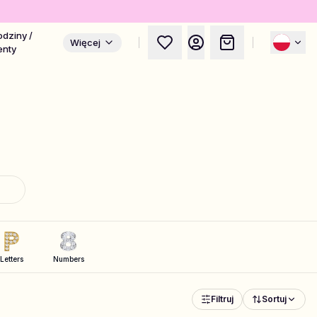
odziny /
Więcej
enty
Letters
Numbers
Filtruj
Sortuj