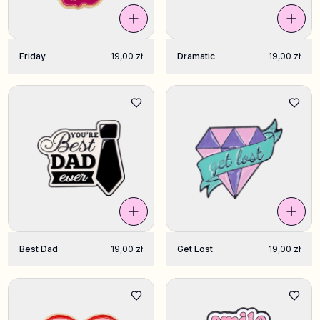
Friday
19,00 zł
Dramatic
19,00 zł
Best Dad
19,00 zł
Get Lost
19,00 zł