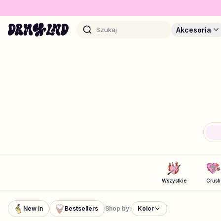
Szukaj
Akcesoria
Zaprojektuj Akcesoria
Etui na telefon, torby, laptopy & więcej
Kup DRMZ®
Wybierz i łącz – setki unikalnych stick-ons
Wszystkie
Crush
Projektuj Biżuterię
New in
Bestsellers
Shop by:
Kolor
Naszyjniki, bransoletki, bag chains & więcej