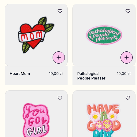
Sklep
Prezenty
Urodziny / Eventy
Ambassadors
Heart Mom
19,00 zł
Pathalogical
19,00 zł
Support 💜
People Pleaser
Więcej
Moje
Moje projekty
Lista życzeń
zamówienia