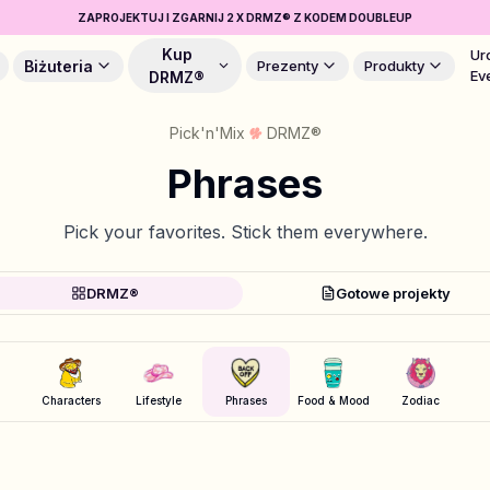
ZAPROJEKTUJ I ZGARNIJ 2 X DRMZ® Z KODEM DOUBLEUP
Kup
Ur
Biżuteria
Prezenty
Produkty
Ev
DRMZ®
Pick'n'Mix
DRMZ®
Phrases
Pick your favorites. Stick them everywhere.
DRMZ®
Gotowe projekty
Characters
Lifestyle
Phrases
Food & Mood
Zodiac