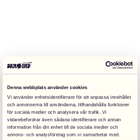
Denna webbplats använder cookies
Vi använder enhetsidentifierare för att anpassa innehållet
och annonserna till användarna, tillhandahålla funktioner
för sociala medier och analysera vår trafik. Vi
vidarebefordrar även sådana identifierare och annan
information från din enhet till de sociala medier och
Application error: a client-side exception has occurred (see the
annons- och analysföretag som vi samarbetar med.