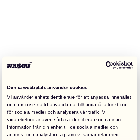
Denna webbplats använder cookies
Vi använder enhetsidentifierare för att anpassa innehållet
och annonserna till användarna, tillhandahålla funktioner
för sociala medier och analysera vår trafik. Vi
vidarebefordrar även sådana identifierare och annan
information från din enhet till de sociala medier och
Application error: a client-side exception has occurred (see the
annons- och analysföretag som vi samarbetar med.