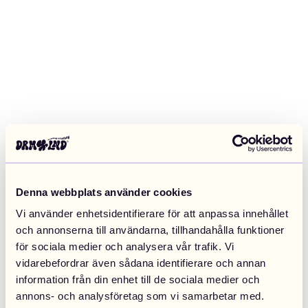
Denna webbplats använder cookies
Vi använder enhetsidentifierare för att anpassa innehållet
och annonserna till användarna, tillhandahålla funktioner
för sociala medier och analysera vår trafik. Vi
vidarebefordrar även sådana identifierare och annan
information från din enhet till de sociala medier och
Application error: a client-side exception has occurred (see the
annons- och analysföretag som vi samarbetar med.