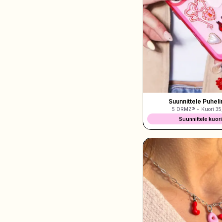
Osta Charms
Tonneittain riipuksia. Löydä suosikkisi.
Kaikki tuotteet
Lahjat
Suunnittele Puheli
5 DRMZ® + Kuori
35
Limited Editions
Suunnittele kuor
Asiakaspalvelu
Lisää
Omat
Toivelista
Omat tilaukset