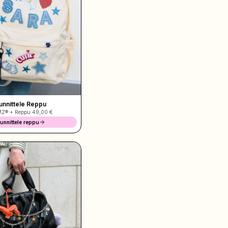
unnittele Reppu
MZ® + Reppu
49,00 €
unnittele reppu