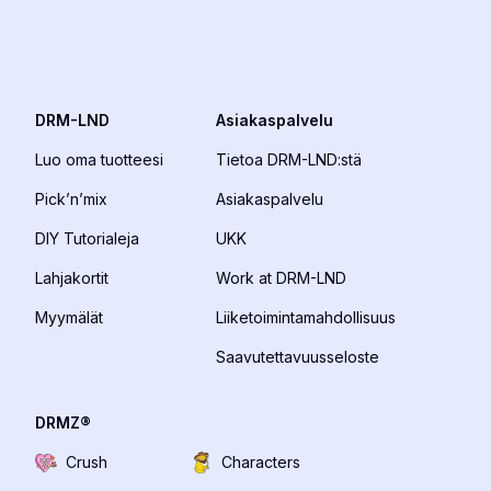
DRM-LND
Asiakaspalvelu
Luo oma tuotteesi
Tietoa DRM-LND:stä
Pick’n’mix
Asiakaspalvelu
DIY Tutorialeja
UKK
Lahjakortit
Work at DRM-LND
Myymälät
Liiketoimintamahdollisuus
Saavutettavuusseloste
DRMZ®
Crush
Characters