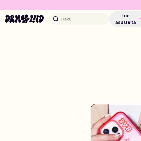
Luo
Haku
asusteita
Luo Asusteet
Puhelinkuoret, laukut, laptopit & muuta
Osta DRMZ®
Valitse ja yhdistele – satoja uniikkeja stick-ons
Suunnittele Koruja
Kaulakorut, rannekorut, bag chains & muuta