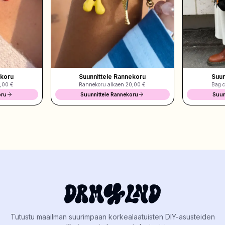
akoru
Suunnittele Rannekoru
Suun
,00 €
Rannekoru alkaen
20,00 €
Bag c
oru
Suunnittele Rannekoru
Suun
Tutustu maailman suurimpaan korkealaatuisten DIY-asusteiden