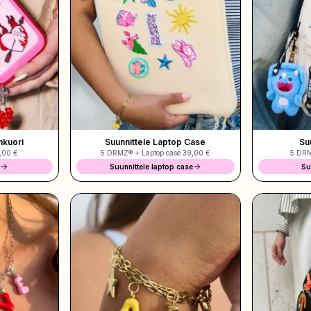
nkuori
Suunnittele Laptop Case
Su
,00 €
5 DRMZ® + Laptop case
39,00 €
5 DR
i
Suunnittele laptop case
Su