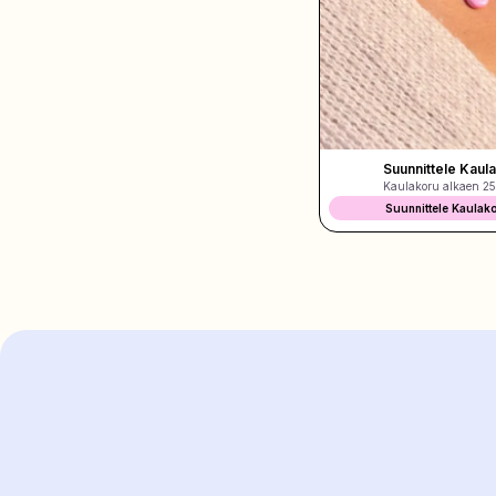
suunnitelmat
Suunnittele Kaul
Kaulakoru alkaen
25
Suunnittele Kaulak