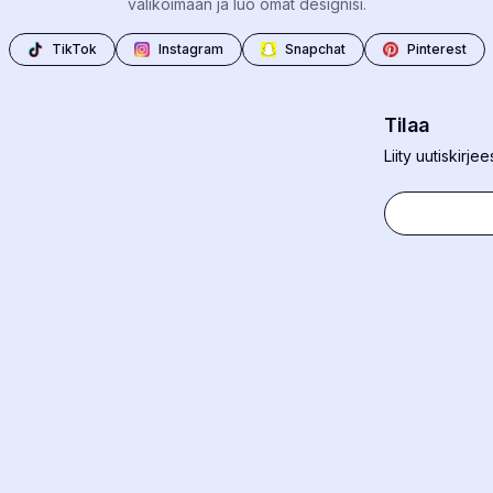
valikoimaan ja luo omat designisi.
TikTok
Instagram
Snapchat
Pinterest
Tilaa
Liity uutiskirj