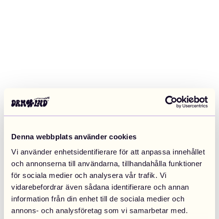
Denna webbplats använder cookies
Vi använder enhetsidentifierare för att anpassa innehållet
och annonserna till användarna, tillhandahålla funktioner
för sociala medier och analysera vår trafik. Vi
vidarebefordrar även sådana identifierare och annan
information från din enhet till de sociala medier och
Application error: a client-side exception has occurred (see the
annons- och analysföretag som vi samarbetar med.