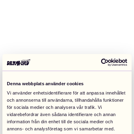
Denna webbplats använder cookies
Vi använder enhetsidentifierare för att anpassa innehållet
och annonserna till användarna, tillhandahålla funktioner
för sociala medier och analysera vår trafik. Vi
vidarebefordrar även sådana identifierare och annan
information från din enhet till de sociala medier och
Application error: a client-side exception has occurred (see the
annons- och analysföretag som vi samarbetar med.