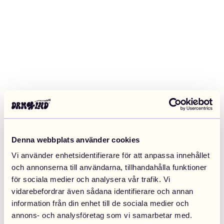
Denna webbplats använder cookies
Vi använder enhetsidentifierare för att anpassa innehållet
och annonserna till användarna, tillhandahålla funktioner
för sociala medier och analysera vår trafik. Vi
vidarebefordrar även sådana identifierare och annan
information från din enhet till de sociala medier och
Application error: a client-side exception has occurred (see the
annons- och analysföretag som vi samarbetar med.