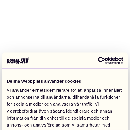
Denna webbplats använder cookies
Vi använder enhetsidentifierare för att anpassa innehållet
och annonserna till användarna, tillhandahålla funktioner
för sociala medier och analysera vår trafik. Vi
vidarebefordrar även sådana identifierare och annan
information från din enhet till de sociala medier och
Application error: a client-side exception has occurred (see the
annons- och analysföretag som vi samarbetar med.