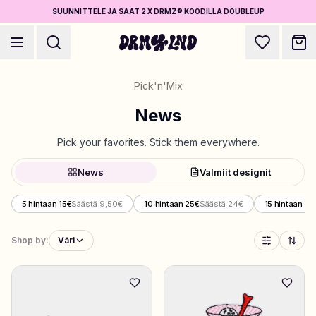
SUUNNITTELE JA SAAT 2 X DRMZ® KOODILLA DOUBLEUP
Pick'n'Mix
News
Pick your favorites. Stick them everywhere.
Luo Asusteet
News
Valmiit designit
Puhelinkuoret, laukut, laptopit & muuta
5 hintaan 15€
Säästä 9,50€
10 hintaan 25€
Säästä 24€
15 hintaan 35
Osta DRMZ®
Valitse ja yhdistele – satoja uniikkeja stick-ons
Shop by:
Väri
5 hintaan 15€
Suunnittele Koruja
Kaulakorut, rannekorut, bag chains & muuta