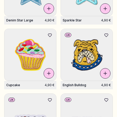
Denim Star Large
4,90 €
Sparkle Star
4,90 €
UK
Cupcake
4,90 €
English Bulldog
4,90 €
UK
UK