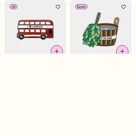
UK
Suomi
Double Decker
4,90 €
Sauna Bucket
4,90 €
Suomi
UK