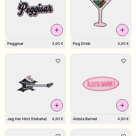
Osta Charms
Tonneittain riipuksia. Löydä suosikkisi.
Peggisar
4,90 €
Peg Drink
4,90 €
Kaikki tuotteet
Lahjat
Limited Editions
Asiakaspalvelu
Lisää
Jag Har Hört (hahaha)
4,90 €
Äldsta Barnet
4,90 €
Omat
Toivelista
Omat tilaukset