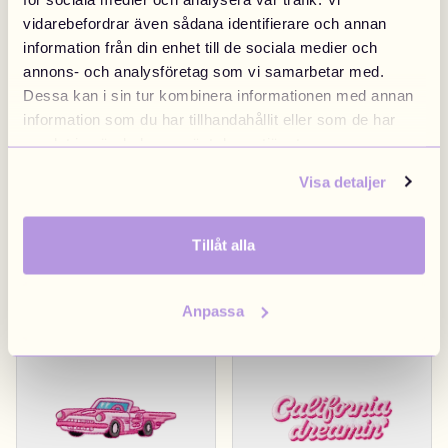
vidarebefordrar även sådana identifierare och annan
Diner Sign
4,90 €
Hollywood Sign
4,90 €
information från din enhet till de sociala medier och
annons- och analysföretag som vi samarbetar med.
Dessa kan i sin tur kombinera informationen med annan
Los Angeles
Los Angeles
information som du har tillhandahållit eller som de har
samlat in när du har använt deras tjänster.
Visa detaljer
Tillåt alla
Pink California
4,90 €
LA City Limit
4,90 €
Anpassa
Los Angeles
Los Angeles