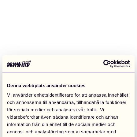
Denna webbplats använder cookies
Vi använder enhetsidentifierare för att anpassa innehållet
och annonserna till användarna, tillhandahålla funktioner
för sociala medier och analysera vår trafik. Vi
vidarebefordrar även sådana identifierare och annan
information från din enhet till de sociala medier och
Application error: a client-side exception has occurred (see the
annons- och analysföretag som vi samarbetar med.