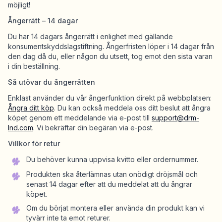
möjligt!
Ångerrätt – 14 dagar
Shoppa Charms
Massor av berlocker. Hitta dina favoriter.
Du har 14 dagars ångerrätt i enlighet med gällande
konsumentskyddslagstiftning. Ångerfristen löper i 14 dagar från
den dag då du, eller någon du utsett, tog emot den sista varan
i din beställning.
Alla produkter
Så utövar du ångerrätten
Enklast använder du vår ångerfunktion direkt på webbplatsen:
Presenter
Ångra ditt köp
. Du kan också meddela oss ditt beslut att ångra
Limited Editions
köpet genom ett meddelande via e-post till
support@drm-
lnd.com
. Vi bekräftar din begäran via e-post.
Villkor för retur
Kundtjänst
Du behöver kunna uppvisa kvitto eller ordernummer.
Mer
Produkten ska återlämnas utan onödigt dröjsmål och
senast 14 dagar efter att du meddelat att du ångrar
köpet.
Om du börjat montera eller använda din produkt kan vi
tyvärr inte ta emot returer.
Mina designs
Wishlist
Mina ordrar