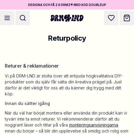
DESIGNA OCH FÅ 2 X DRMZ® MED KOD DOUBLEUP
Returpolicy
Returer & reklamationer
Designa Accessoarer
Mobilskal, väskor, laptops & mer
Vi på DRM-LND är stolta över att erbjuda högkvalitativa DIY-
produkter som du själv får sätta din kreativa prägel på. Just
därför är det viktigt för oss att du känner dig trygg med ditt
köp.
Shoppa DRMZ®
Välj och blanda – hundratals unika stick-ons
Innan du sätter igång
När du väl har börjat montera eller använda din produkt kan vi
tyvärr inte ta emot returer. Vi rekommenderar därför att du
Designa Smycken
noggrant läser och tittar på våra
monteringsanvisningarna
Halsband, armband, bag chains & mer
innan du börjar – så blir din upplevelse så smidig och rolig som