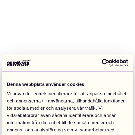
Denna webbplats använder cookies
Vi använder enhetsidentifierare för att anpassa innehållet
och annonserna till användarna, tillhandahålla funktioner
för sociala medier och analysera vår trafik. Vi
vidarebefordrar även sådana identifierare och annan
information från din enhet till de sociala medier och
Application error: a client-side exception has occurred (see the
annons- och analysföretag som vi samarbetar med.