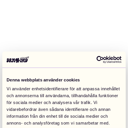
Denna webbplats använder cookies
Vi använder enhetsidentifierare för att anpassa innehållet
och annonserna till användarna, tillhandahålla funktioner
för sociala medier och analysera vår trafik. Vi
vidarebefordrar även sådana identifierare och annan
information från din enhet till de sociala medier och
Application error: a client-side exception has occurred (see the
annons- och analysföretag som vi samarbetar med.