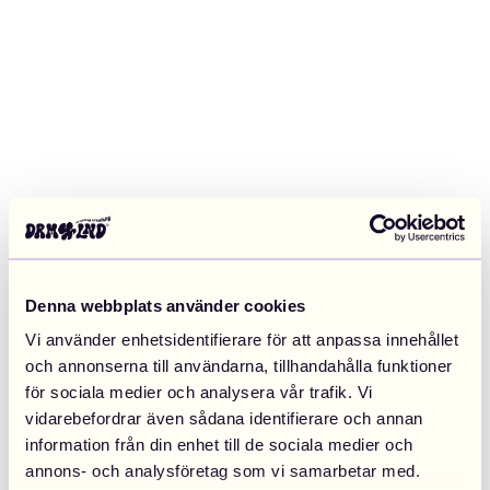
Denna webbplats använder cookies
Vi använder enhetsidentifierare för att anpassa innehållet
och annonserna till användarna, tillhandahålla funktioner
för sociala medier och analysera vår trafik. Vi
vidarebefordrar även sådana identifierare och annan
information från din enhet till de sociala medier och
Application error: a client-side exception has occurred (see the
annons- och analysföretag som vi samarbetar med.