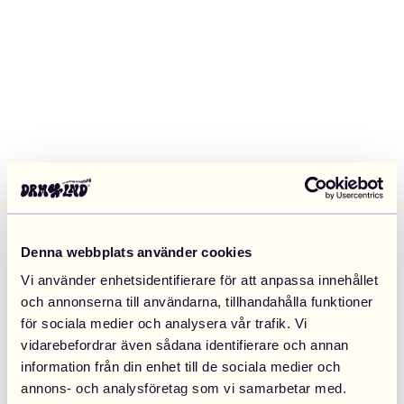
Denna webbplats använder cookies
Vi använder enhetsidentifierare för att anpassa innehållet
och annonserna till användarna, tillhandahålla funktioner
för sociala medier och analysera vår trafik. Vi
vidarebefordrar även sådana identifierare och annan
information från din enhet till de sociala medier och
Application error: a client-side exception has occurred (see the
annons- och analysföretag som vi samarbetar med.