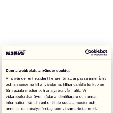
Denna webbplats använder cookies
Vi använder enhetsidentifierare för att anpassa innehållet
och annonserna till användarna, tillhandahålla funktioner
för sociala medier och analysera vår trafik. Vi
vidarebefordrar även sådana identifierare och annan
information från din enhet till de sociala medier och
Application error: a client-side exception has occurred (see the
annons- och analysföretag som vi samarbetar med.