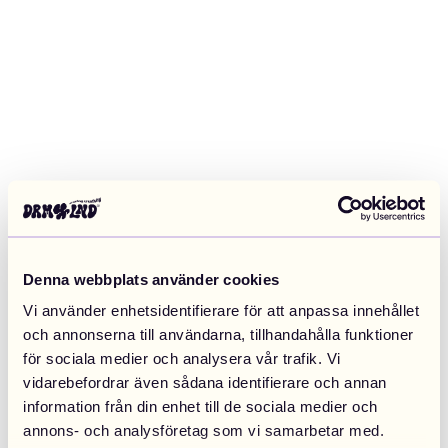
Denna webbplats använder cookies
Vi använder enhetsidentifierare för att anpassa innehållet
och annonserna till användarna, tillhandahålla funktioner
för sociala medier och analysera vår trafik. Vi
vidarebefordrar även sådana identifierare och annan
information från din enhet till de sociala medier och
Application error: a client-side exception has occurred (see the
annons- och analysföretag som vi samarbetar med.