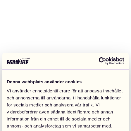
Denna webbplats använder cookies
Vi använder enhetsidentifierare för att anpassa innehållet
och annonserna till användarna, tillhandahålla funktioner
för sociala medier och analysera vår trafik. Vi
vidarebefordrar även sådana identifierare och annan
information från din enhet till de sociala medier och
Application error: a client-side exception has occurred (see the
annons- och analysföretag som vi samarbetar med.