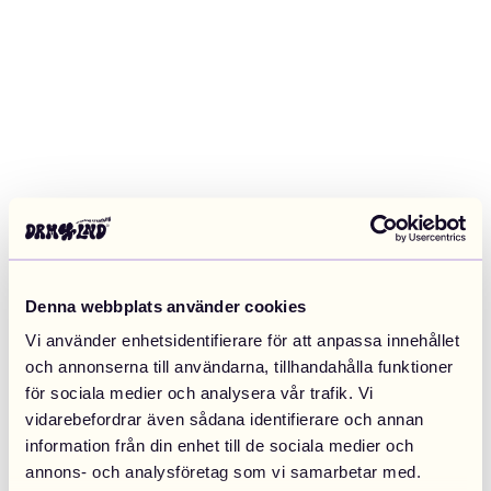
Denna webbplats använder cookies
Vi använder enhetsidentifierare för att anpassa innehållet
och annonserna till användarna, tillhandahålla funktioner
för sociala medier och analysera vår trafik. Vi
vidarebefordrar även sådana identifierare och annan
information från din enhet till de sociala medier och
Application error: a client-side exception has occurred (see the
annons- och analysföretag som vi samarbetar med.