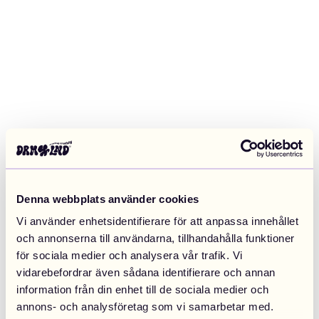
Denna webbplats använder cookies
Vi använder enhetsidentifierare för att anpassa innehållet
och annonserna till användarna, tillhandahålla funktioner
för sociala medier och analysera vår trafik. Vi
vidarebefordrar även sådana identifierare och annan
information från din enhet till de sociala medier och
Application error: a client-side exception has occurred (see the
annons- och analysföretag som vi samarbetar med.