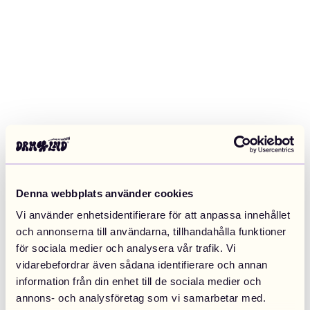
Denna webbplats använder cookies
Vi använder enhetsidentifierare för att anpassa innehållet
och annonserna till användarna, tillhandahålla funktioner
för sociala medier och analysera vår trafik. Vi
vidarebefordrar även sådana identifierare och annan
information från din enhet till de sociala medier och
Application error: a client-side exception has occurred (see the
annons- och analysföretag som vi samarbetar med.