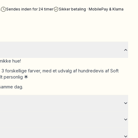
.
Sendes inden for 24 timer
Sikker betaling · MobilePay & Klarna
unikke hue!
g 3 forskellige farver, med et udvalg af hundredevis af Soft
t personlig 🌟
i samme dag.