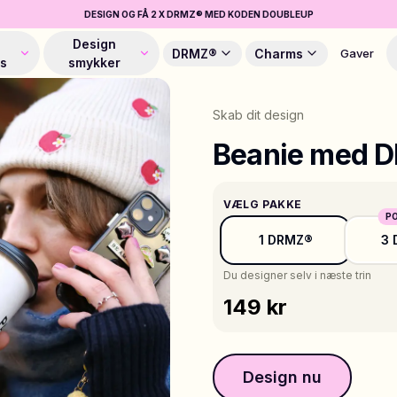
DESIGN OG FÅ 2 X DRMZ® MED KODEN DOUBLEUP
Design
DRMZ®
Charms
Gaver
es
smykker
Skab dit design
Beanie med 
VÆLG PAKKE
P
1 DRMZ®
3
Du designer selv i næste trin
149 kr
Design nu