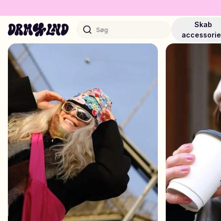
Skab
Søg
accessori
Design Accessories
Mobilcovers, tasker, laptops & mere
Shop DRMZ®
Vælg og bland – hundredvis af unikke stick-ons
Design Smykker
Halskæder, armbånd, bag chains & mere