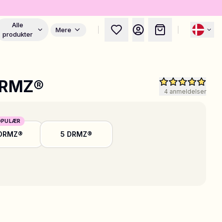
Alle
Mere
produkter
DRMZ®
4
anmeldelser
OPULÆR
 DRMZ®
5 DRMZ®