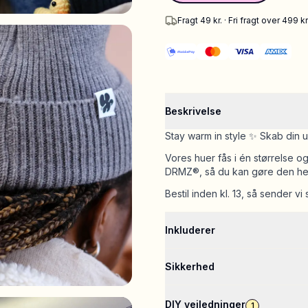
Fragt 49 kr. · Fri fragt over 499 kr
Beskrivelse
Stay warm in style ✨ Skab din 
Vores huer fås i én størrelse o
DRMZ®, så du kan gøre den hel
Bestil inden kl. 13, så sender v
Inkluderer
Sikkerhed
DIY vejledninger
1