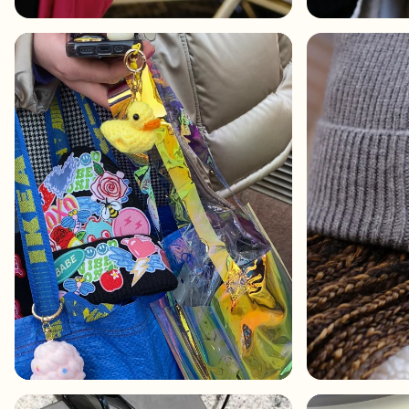
Shop Charms
Masser af vedhæng. Find dine favoritter.
Alle produkter
Gaver
Limited Editions
Support
Mere
Mine designs
Ønskeliste
Mine ordrer