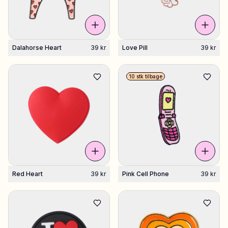
Dalahorse Heart
39 kr
Love Pill
39 kr
10 stk tilbage
Red Heart
39 kr
Pink Cell Phone
39 kr