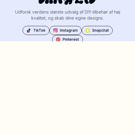
Udforsk verdens største udvalg af DIY-tilbehør af høj
kvalitet, og skab dine egne designs.
TikTok
Instagram
Snapchat
Pinterest
Abonner
Tilmeld dig vores nyhedsbrev for at holde dig opdateret
om funktioner og udgivelser.
Submit
DRM-LND
Kundeservice