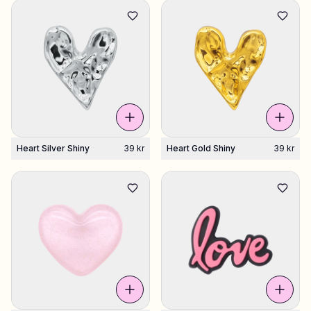
Shop Charms
Masser af vedhæng. Find dine favoritter.
Alle produkter
Gaver
Heart Silver Shiny
39 kr
Heart Gold Shiny
39 kr
Limited Editions
Support
Mere
Mine designs
Ønskeliste
Mine ordrer