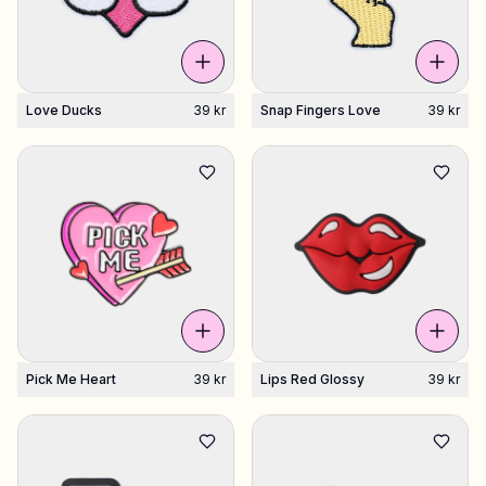
Love Ducks
39 kr
Snap Fingers Love
39 kr
Pick Me Heart
39 kr
Lips Red Glossy
39 kr