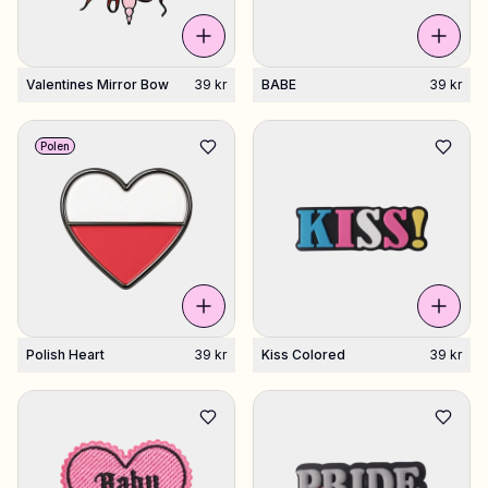
Valentines Mirror Bow
39 kr
BABE
39 kr
Polen
Polish Heart
39 kr
Kiss Colored
39 kr