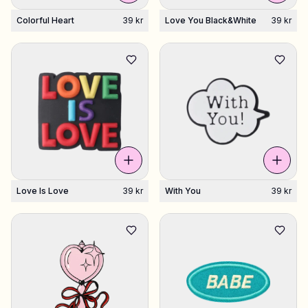
Colorful Heart
39 kr
Love You Black&White
39 kr
Love Is Love
39 kr
With You
39 kr