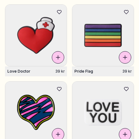
Love Doctor
39 kr
Pride Flag
39 kr