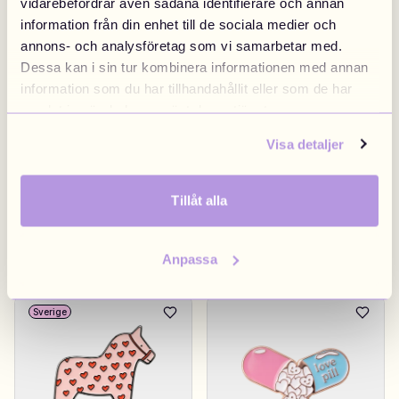
vidarebefordrar även sådana identifierare och annan
information från din enhet till de sociala medier och
Hug Me Purple
39 kr
Love You
39 kr
annons- och analysföretag som vi samarbetar med.
Dessa kan i sin tur kombinera informationen med annan
information som du har tillhandahållit eller som de har
6 stk tilbage
samlat in när du har använt deras tjänster.
Visa detaljer
Tillåt alla
Anpassa
Band Aid Heart
39 kr
Valentines Seashell
39 kr
Sverige