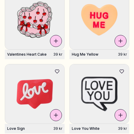
Valentines Heart Cake
39 kr
Hug Me Yellow
39 kr
Love Sign
39 kr
Love You White
39 kr