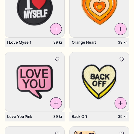
I Love Myself
39 kr
Orange Heart
39 kr
Love You Pink
39 kr
Back Off
39 kr
6 stk tilbage