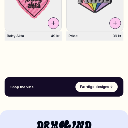
Baby Akta
49 kr
Pride
39 kr
Færdige designs
Shop the vibe