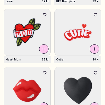
Love
39 kr
BFF Brythjärta
39 kr
Heart Mom
39 kr
Cutie
39 kr