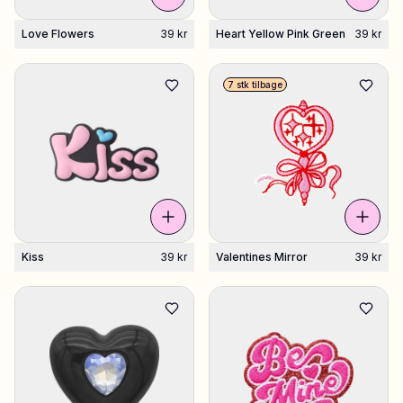
Love Flowers
39 kr
Heart Yellow Pink Green
39 kr
7 stk tilbage
Kiss
39 kr
Valentines Mirror
39 kr