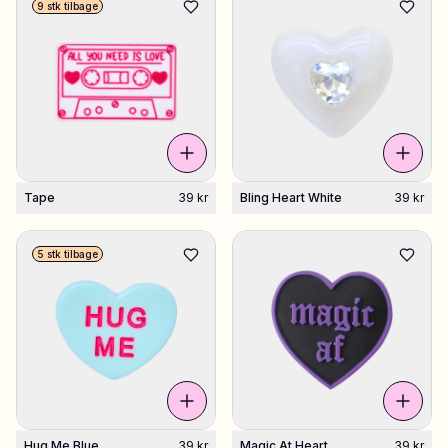
9 stk tilbage
Tape
39 kr
Bling Heart White
39 kr
5 stk tilbage
Hug Me Blue
39 kr
Magic At Heart
39 kr