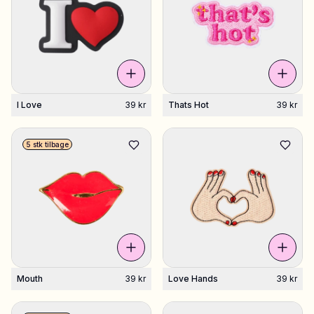
I Love
39 kr
Thats Hot
39 kr
5 stk tilbage
Mouth
39 kr
Love Hands
39 kr