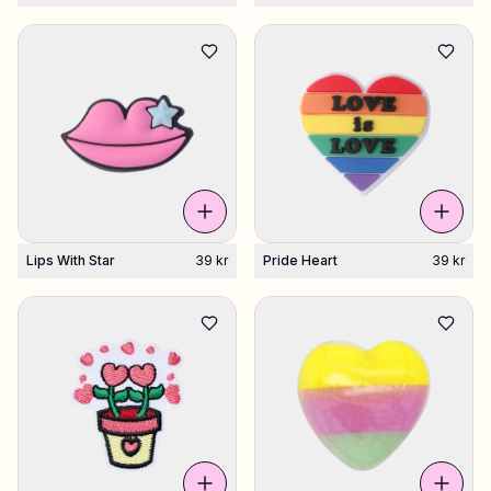
Lips With Star
39 kr
Pride Heart
39 kr