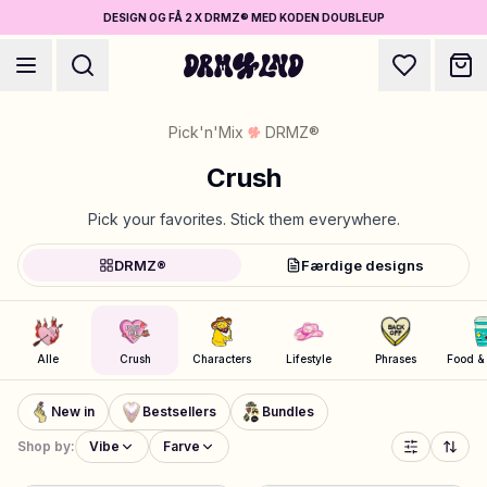
DESIGN OG FÅ 2 X DRMZ® MED KODEN DOUBLEUP
Pick'n'Mix
DRMZ®
Crush
Pick your favorites. Stick them everywhere.
Design Accessories
DRMZ®
Færdige designs
Mobilcovers, tasker, laptops & mere
Shop DRMZ®
Alle
Crush
Characters
Lifestyle
Phrases
Food &
Vælg og bland – hundredvis af unikke stick-ons
5 for prisen af 4
New in
Bestsellers
Bundles
Design Smykker
Shop by:
Vibe
Farve
Halskæder, armbånd, bag chains & mere