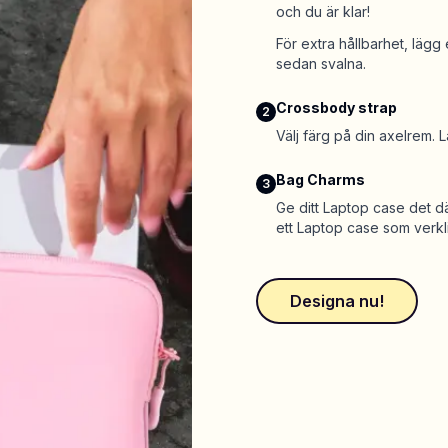
och du är klar!
För extra hållbarhet, läg
sedan svalna.
Crossbody strap
2
Välj färg på din axelrem. 
Bag Charms
3
Ge ditt Laptop case det där
ett Laptop case som verkli
Designa nu
!