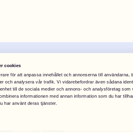
r cookies
rare för att anpassa innehållet och annonserna till användarna, t
er och analysera vår trafik. Vi vidarebefordrar även sådana ident
Utforska världens största sortiment av högkvalitativa DIY-
accessoarer och skapa dina egna designs.
 enhet till de sociala medier och annons- och analysföretag som
ombinera informationen med annan information som du har tillhand
TikTok
Instagram
Snapchat
Pinterest
u har använt deras tjänster.
MZ®
Crush
Characters