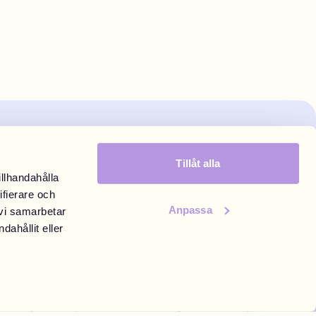
Tillåt alla
illhandahålla
ifierare och
Anpassa
 vi samarbetar
ahållit eller
Prenumerera
Fyll i din e-post för att ta del av nyheter och erbjudanden.