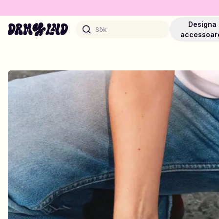
Designa
Sök
accessoar
Designa Accessoarer
Mobilskal, väskor, laptops & mer
Shoppa DRMZ®
Välj och blanda – hundratals unika stick-ons
Designa Smycken
Halsband, armband, bag chains & mer