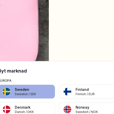
Byt marknad
EUROPA
Sweden
Finland
Swedish
/
SEK
Finnish
/
EUR
Denmark
Norway
Danish
/
DKK
Swedish
/
NOK