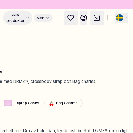
Alla
Mer
produkter
®
ase med DRMZ®, crossbody strap och Bag charms.
Laptop Cases
Bag Charms
t och helt torr. Dra av baksidan, tryck fast din Soft DRMZ® ordentligt