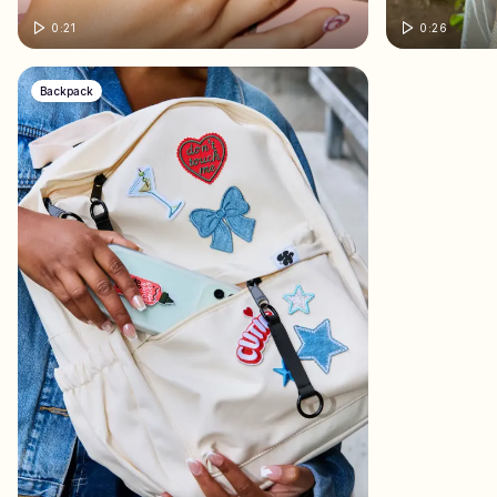
0:21
0:26
Backpack