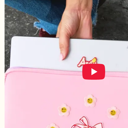
Shoppa Charms
Massor av berlocker. Hitta dina favoriter.
Alla produkter
Presenter
Limited Editions
Kundtjänst
Mer
Mina designs
Wishlist
Mina ordrar