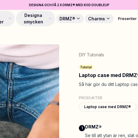
DESIGNA OCH FÅ 2 X DRMZ® MED KOD DOUBLEUP
Designa
DRMZ®
Charms
Presenter
er
smycken
DIY Tutorials
Tutorial
Laptop case med DRMZ
Så här gör du ditt Laptop c
PRODUKTER
Laptop case med DRMZ®
DRMZ®
1
Se till att ytan är ren, slä