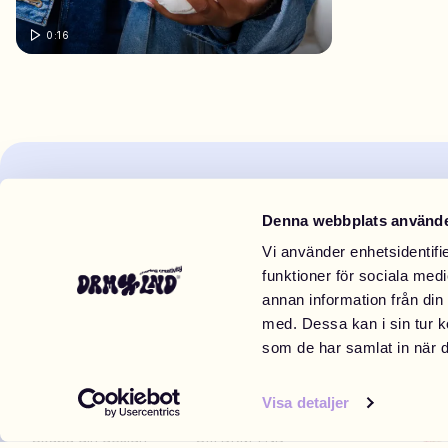
0:16
Denna webbplats använde
Vi använder enhetsidentifie
funktioner för sociala medi
annan information från din
med. Dessa kan i sin tur k
som de har samlat in när d
DRM-LND
Kundtjänst
DR
Visa detaljer
Skapa din design
Om DRM-LND