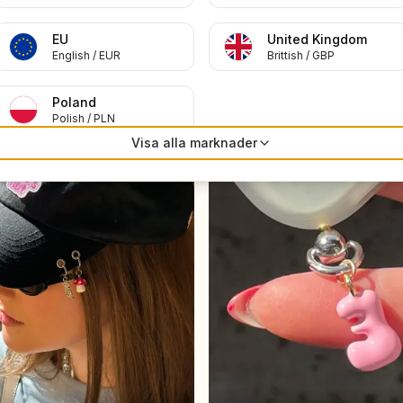
Relaterade tutorials
EU
United Kingdom
English
/
EUR
Brittish
/
GBP
r
Piercing
Poland
Polish
/
PLN
Visa alla marknader