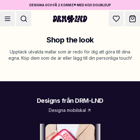
DESIGNA OCH FÅ 2 X DRMZ® MED KOD DOUBLEUP
Shop the look
Upptäck utvalda mallar som är redo för dig att göra till dina
egna. Köp dem som de är eller lägg till din personliga touch!
Designa Accessoarer
Mobilskal, väskor, laptops & mer
Shoppa DRMZ®
Designs från DRM-LND
Välj och blanda – hundratals unika stick-ons
Designa mobilskal
Designa Smycken
Halsband, armband, bag chains & mer