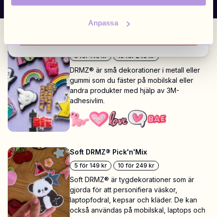
Poland
Anpassa
Polish
/
PLN
Visa alla marknader
DRMZ® Pick'n'Mix
5 för
149 kr
10 för
249 kr
DRMZ® är små dekorationer i metall eller
gummi som du fäster på mobilskal eller
andra produkter med hjälp av 3M-
adhesivlim.
Soft DRMZ® Pick'n'Mix
5 för
149 kr
10 för
249 kr
Soft DRMZ® är tygdekorationer som är
gjorda för att personifiera väskor,
laptopfodral, kepsar och kläder. De kan
också användas på mobilskal, laptops och