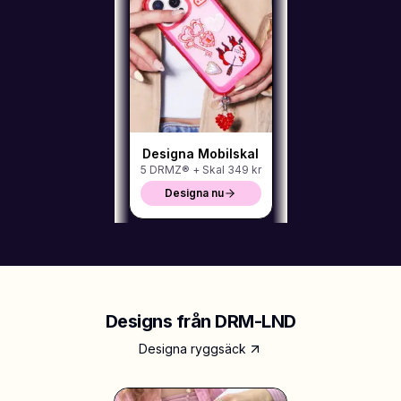
Shoppa Charms
Massor av berlocker. Hitta dina favoriter.
Alla produkter
Designa Mobilskal
5 DRMZ® + Skal
349 kr
Presenter
Designa nu
Limited Editions
Kundtjänst
Mer
Designs från DRM-LND
Designa ryggsäck
Mina designs
Wishlist
Mina ordrar