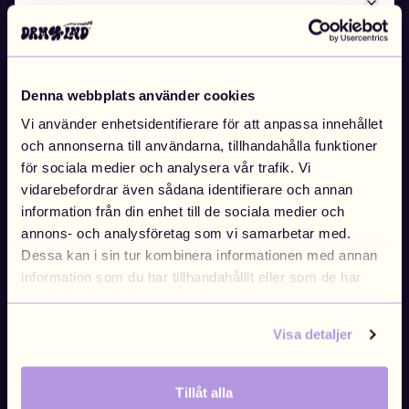
Bli inspirerad av våra kunders mästerverk ✨
Close
Byt marknad
EUROPA
Denna webbplats använder cookies
Vi använder enhetsidentifierare för att anpassa innehållet
Sweden
Finland
Swedish
/
SEK
Finnish
/
EUR
och annonserna till användarna, tillhandahålla funktioner
för sociala medier och analysera vår trafik. Vi
vidarebefordrar även sådana identifierare och annan
information från din enhet till de sociala medier och
Denmark
Norway
annons- och analysföretag som vi samarbetar med.
Danish
/
DKK
Swedish
/
NOK
Dessa kan i sin tur kombinera informationen med annan
information som du har tillhandahållit eller som de har
samlat in när du har använt deras tjänster.
EU
United Kingdom
Visa detaljer
English
/
EUR
Brittish
/
GBP
Tillåt alla