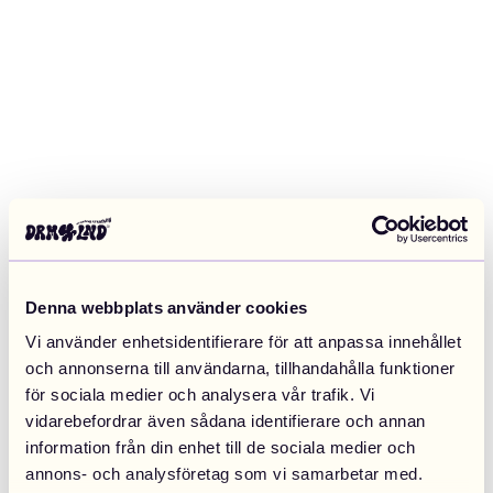
Denna webbplats använder cookies
Vi använder enhetsidentifierare för att anpassa innehållet
och annonserna till användarna, tillhandahålla funktioner
för sociala medier och analysera vår trafik. Vi
vidarebefordrar även sådana identifierare och annan
information från din enhet till de sociala medier och
Application error: a client-side exception has occurred (see the
annons- och analysföretag som vi samarbetar med.