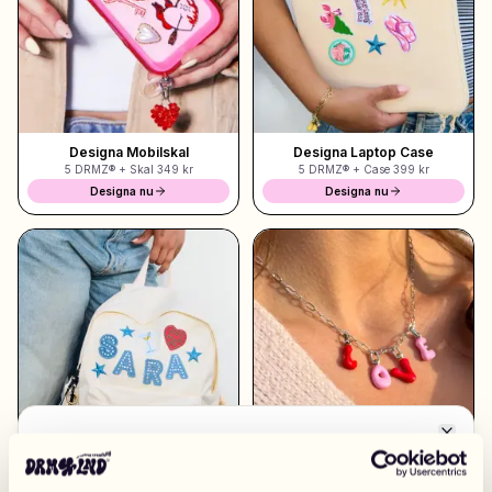
Shoppa Charms
Massor av berlocker. Hitta dina favoriter.
Designa Mobilskal
Designa Laptop Case
5 DRMZ® + Skal
349 kr
5 DRMZ® + Case
399 kr
Alla produkter
Designa nu
Designa nu
Presenter
Limited Editions
Kundtjänst
Mer
Close
Byt marknad
Mina designs
Wishlist
Mina ordrar
EUROPA