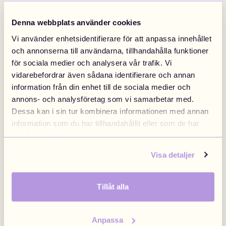
Designa Ryggsäck
Designa Halsband
Denna webbplats använder cookies
5 DRMZ® + Väska
499 kr
Halsband från
249 kr
Designa nu
Designa nu
Vi använder enhetsidentifierare för att anpassa innehållet
Sweden
Finland
Swedish
/
SEK
Finnish
/
EUR
och annonserna till användarna, tillhandahålla funktioner
för sociala medier och analysera vår trafik. Vi
vidarebefordrar även sådana identifierare och annan
information från din enhet till de sociala medier och
Denmark
Norway
annons- och analysföretag som vi samarbetar med.
Danish
/
DKK
Swedish
/
NOK
Dessa kan i sin tur kombinera informationen med annan
information som du har tillhandahållit eller som de har
samlat in när du har använt deras tjänster.
EU
United Kingdom
Visa detaljer
English
/
EUR
Brittish
/
GBP
Designa Armband
Designa Bag Chain
Tillåt alla
Armband från
199 kr
Bag chain från
199 kr
Designa nu
Designa nu
Poland
Anpassa
Polish
/
PLN