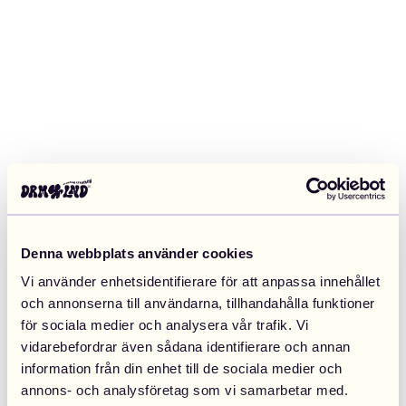
Denna webbplats använder cookies
Vi använder enhetsidentifierare för att anpassa innehållet
och annonserna till användarna, tillhandahålla funktioner
för sociala medier och analysera vår trafik. Vi
vidarebefordrar även sådana identifierare och annan
information från din enhet till de sociala medier och
Application error: a client-side exception has occurred (see the
annons- och analysföretag som vi samarbetar med.