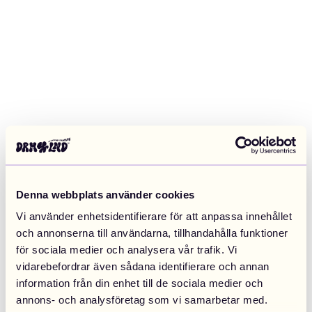
Denna webbplats använder cookies
Vi använder enhetsidentifierare för att anpassa innehållet
och annonserna till användarna, tillhandahålla funktioner
för sociala medier och analysera vår trafik. Vi
vidarebefordrar även sådana identifierare och annan
information från din enhet till de sociala medier och
Application error: a client-side exception has occurred (see the
annons- och analysföretag som vi samarbetar med.