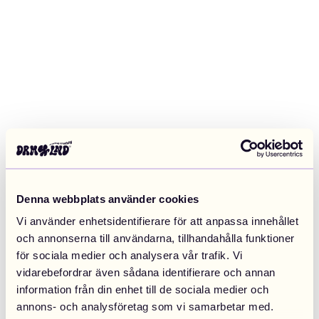
Denna webbplats använder cookies
Vi använder enhetsidentifierare för att anpassa innehållet
och annonserna till användarna, tillhandahålla funktioner
för sociala medier och analysera vår trafik. Vi
vidarebefordrar även sådana identifierare och annan
information från din enhet till de sociala medier och
Application error: a client-side exception has occurred (see the
annons- och analysföretag som vi samarbetar med.