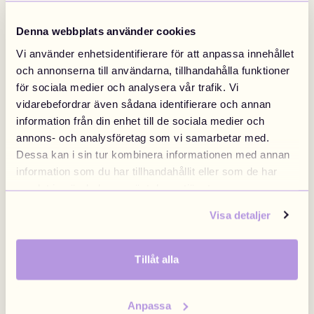
Designa Ryggsäck
Designa Halsband
Denna webbplats använder cookies
5 DRMZ® + Väska
499 kr
Halsband från
249 kr
Designa nu
Designa nu
Vi använder enhetsidentifierare för att anpassa innehållet
Sweden
Finland
Swedish
/
SEK
Finnish
/
EUR
och annonserna till användarna, tillhandahålla funktioner
för sociala medier och analysera vår trafik. Vi
vidarebefordrar även sådana identifierare och annan
information från din enhet till de sociala medier och
Denmark
Norway
annons- och analysföretag som vi samarbetar med.
Danish
/
DKK
Swedish
/
NOK
Dessa kan i sin tur kombinera informationen med annan
information som du har tillhandahållit eller som de har
samlat in när du har använt deras tjänster.
EU
United Kingdom
Visa detaljer
English
/
EUR
Brittish
/
GBP
Designa Armband
Designa Bag Chain
Tillåt alla
Armband från
199 kr
Bag chain från
199 kr
Designa nu
Designa nu
Poland
Anpassa
Polish
/
PLN