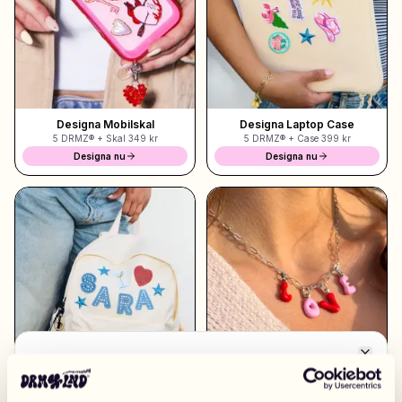
Shoppa Charms
Massor av berlocker. Hitta dina favoriter.
Designa Mobilskal
Designa Laptop Case
5 DRMZ® + Skal
349 kr
5 DRMZ® + Case
399 kr
Alla produkter
Designa nu
Designa nu
Presenter
Limited Editions
Kundtjänst
Mer
Close
Byt marknad
Mina designs
Wishlist
Mina ordrar
EUROPA