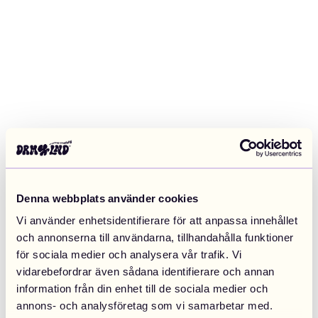
Denna webbplats använder cookies
Vi använder enhetsidentifierare för att anpassa innehållet
och annonserna till användarna, tillhandahålla funktioner
för sociala medier och analysera vår trafik. Vi
vidarebefordrar även sådana identifierare och annan
information från din enhet till de sociala medier och
Application error: a client-side exception has occurred (see the
annons- och analysföretag som vi samarbetar med.