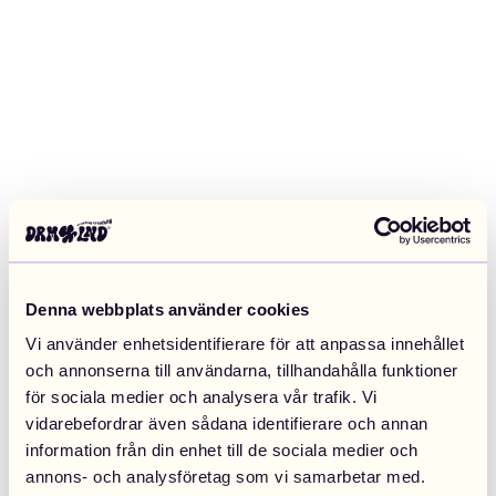
Denna webbplats använder cookies
Vi använder enhetsidentifierare för att anpassa innehållet
och annonserna till användarna, tillhandahålla funktioner
för sociala medier och analysera vår trafik. Vi
vidarebefordrar även sådana identifierare och annan
information från din enhet till de sociala medier och
Application error: a client-side exception has occurred (see the
annons- och analysföretag som vi samarbetar med.