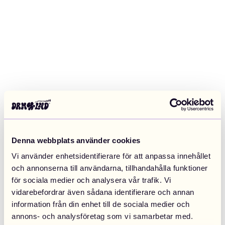
Denna webbplats använder cookies
Vi använder enhetsidentifierare för att anpassa innehållet
och annonserna till användarna, tillhandahålla funktioner
för sociala medier och analysera vår trafik. Vi
vidarebefordrar även sådana identifierare och annan
information från din enhet till de sociala medier och
Application error: a client-side exception has occurred (see the
annons- och analysföretag som vi samarbetar med.