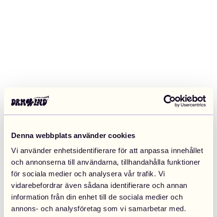
Denna webbplats använder cookies
Vi använder enhetsidentifierare för att anpassa innehållet
och annonserna till användarna, tillhandahålla funktioner
för sociala medier och analysera vår trafik. Vi
vidarebefordrar även sådana identifierare och annan
information från din enhet till de sociala medier och
Application error: a client-side exception has occurred (see the
annons- och analysföretag som vi samarbetar med.