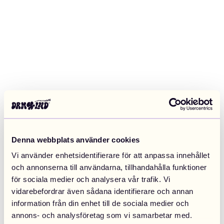
Denna webbplats använder cookies
Vi använder enhetsidentifierare för att anpassa innehållet
och annonserna till användarna, tillhandahålla funktioner
för sociala medier och analysera vår trafik. Vi
vidarebefordrar även sådana identifierare och annan
information från din enhet till de sociala medier och
Application error: a client-side exception has occurred (see the
annons- och analysföretag som vi samarbetar med.